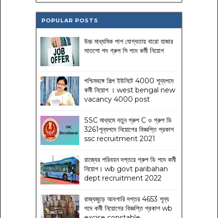
POPULAR POSTS
উচ্চ মাধ্যমিক পাশ যোগ্যতায় বারো হাজার
সাতশো পদ গ্রুপ সি পদে কর্মী নিয়োগ
পশ্চিমবঙ্গে শিল্প ইউনিটে 4000 শূন্যপদে
কর্মী নিয়োগ । west bengal new
vacancy 4000 post
SSC মাধ্যমে নতুন গ্রুপ C ও গ্রুপ ডি
3261শূন্যপদে নিয়োগের বিজ্ঞপ্তি প্রকাশ
ssc recruitment 2021
রাজ্যের পরিবহন দপ্তরে গ্রুপ ডি পদে কর্মী
নিয়োগ। wb govt paribahan
dept recruitment 2022
রাজ্যজুড়ে আবগারি দপ্তর 4653 শূন্য
পদে কর্মী নিয়োগের বিজ্ঞপ্তি প্রকাশ wb
excise constable