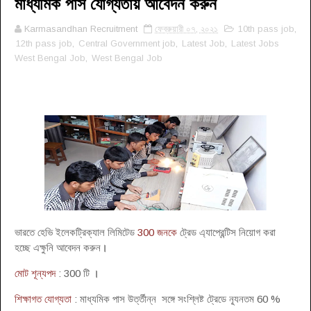
মাধ্যমিক পাস যোগ্যতায় আবেদন করুন
Karmasandhan Recruitment
ফেব্রুয়ারী ০৭, ২০২১
10th pass job
,
12th pass job
,
Central Government job
,
Latest Job
,
Latest Jobs
West Bengal Job
,
West Bengal Job
ভারতে হেভি ইলেকট্রিক্যাল লিমিটেড
300 জনকে
ট্রেড এ্যাপ্রেন্টিস নিয়োগ করা
হচ্ছে এক্ষুনি আবেদন করুন
।
মোট শূন্যপদ
: 300 টি
।
শিক্ষাগত যোগ্যতা
: মাধ্যমিক পাস উর্ত্তীন্ন সঙ্গে সংশ্লিষ্ট ট্রেডে ন্যূনতম 60 %