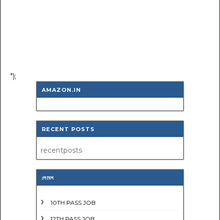
");
AMAZON.IN
RECENT POSTS
recentposts
লেবেল
10TH PASS JOB
12TH PASS JOB