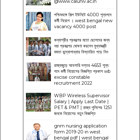
@www.caluniv.ac.in
পশ্চিমবঙ্গে শিল্প ইউনিটে 4000 শূন্যপদে
কর্মী নিয়োগ । west bengal new
vacancy 4000 post
কন্যাশ্রীর প্রকল্পের মতো ছেলেদের জন্য
নয়া প্রকল্পের ঘোষণা করলেন মুখ্যমন্ত্রী
মমতা বন্দ্যোপাধ্যায় বিস্তারিত পড়ে নিন
রাজ্যজুড়ে আবগারি দপ্তর 4653 শূন্য
পদে কর্মী নিয়োগের বিজ্ঞপ্তি প্রকাশ wb
excise constable
recruitment 2022
WBP Wireless Supervisor
Salary | Apply Last Date |
PET & PMT | রাজ্য পুলিশের 1251
জনকে নিয়োগের নতুন বিজ্ঞপ্তি
gnm nursing application
form 2019-20 in west
bengal pdf | west bengal