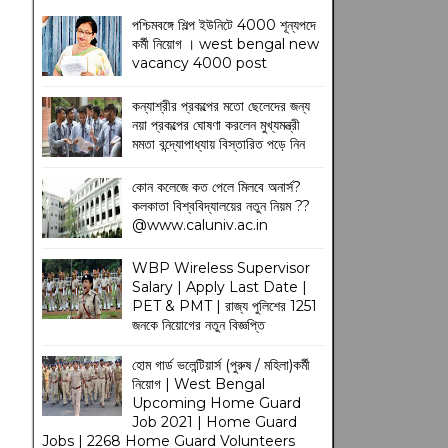
পশ্চিমবঙ্গে শিল্প ইউনিটে 4000 শূন্যপদে
কর্মী নিয়োগ । west bengal new
vacancy 4000 post
কন্যাশ্রীর প্রকল্পের মতো ছেলেদের জন্য
নয়া প্রকল্পের ঘোষণা করলেন মুখ্যমন্ত্রী
মমতা বন্দ্যোপাধ্যায় বিস্তারিত পড়ে নিন
কোন কলেজে কত পেলে মিলবে অনার্স?
কলকাতা বিশ্ববিদ্যালয়ের নতুন নিয়ম
??
@www.caluniv.ac.in
WBP Wireless Supervisor
Salary | Apply Last Date |
PET & PMT | রাজ্য পুলিশের 1251
জনকে নিয়োগের নতুন বিজ্ঞপ্তি
হোম গার্ড ভলেন্টিয়ার্স (পুরুষ / মহিলা)কর্মী
নিয়োগ | West Bengal
Upcoming Home Guard
Job 2021 | Home Guard
Jobs | 2268 Home Guard Volunteers