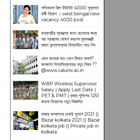
পশ্চিমবঙ্গে শিল্প ইউনিটে 4000 শূন্যপদে
কর্মী নিয়োগ । west bengal new
vacancy 4000 post
কন্যাশ্রীর প্রকল্পের মতো ছেলেদের জন্য
নয়া প্রকল্পের ঘোষণা করলেন মুখ্যমন্ত্রী
মমতা বন্দ্যোপাধ্যায় বিস্তারিত পড়ে নিন
কোন কলেজে কত পেলে মিলবে অনার্স?
কলকাতা বিশ্ববিদ্যালয়ের নতুন নিয়ম
??
@www.caluniv.ac.in
WBP Wireless Supervisor
Salary | Apply Last Date |
PET & PMT | রাজ্য পুলিশের 1251
জনকে নিয়োগের নতুন বিজ্ঞপ্তি
বাজার কলকাতায় চাকরি সুযোগ 2021 ||
Bazar kolkata 2021 || Bazar
kolkata job || Private job in
kolkata