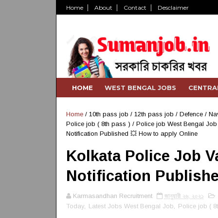
Home
About
Contact
Desclaimer
HOME
WEST BENGAL JOBS
CENTRA
Home
/
10th pass job
/
12th pass job
/
Defence / Na
Police job ( 8th pass )
/
Police job West Bengal Job
Notification Published 💥 How to apply Online
Kolkata Police Job V
Notification Publish
Karmasandhan Recruitment
জানুয়ারী ২৬, ২০২১
Today
,
Latest Jobs West Bengal Job
,
Police job ( 8