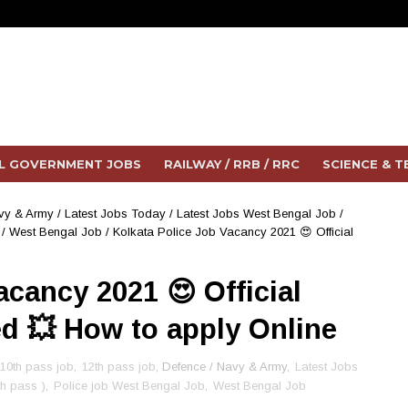
L GOVERNMENT JOBS
RAILWAY / RRB / RRC
SCIENCE & 
vy & Army
/
Latest Jobs Today
/
Latest Jobs West Bengal Job
/
/
West Bengal Job
/
Kolkata Police Job Vacancy 2021 😍 Official
acancy 2021 😍 Official
ed 💥 How to apply Online
10th pass job
,
12th pass job
, Defence / Navy & Army,
Latest Jobs
th pass )
,
Police job West Bengal Job
,
West Bengal Job