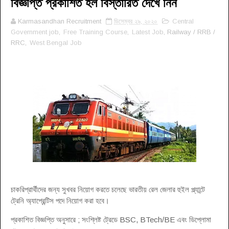
বিজ্ঞপ্তি প্রকাশিত হল বিস্তারিত দেখে নিন
Karmasandhan Recruitment
ডিসেম্বর ২৯, ২০২০
Central
Government job
,
Free Training Course
,
Latest Job
, Railway / RRB /
RRC,
West Bengal Job
চাকরিপ্রার্থীদের জন্য সুখবর নিয়োগ করতে চলেছে ভারতীয় রেল জেলার হুইল প্ল্যান্টে
ট্রেনি অ্যাপ্রেন্টিস পদে নিয়োগ করা হবে।
প্রকাশিত বিজ্ঞপ্তি অনুসারে ; সংশ্লিষ্ট ট্রেডে BSC, BTech/BE এবং ডিপ্লোমা