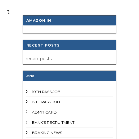
");
AMAZON.IN
RECENT POSTS
recentposts
লেবেল
10TH PASS JOB
12TH PASS JOB
ADMIT CARD
BANK'S RECRUITMENT
BRAKING NEWS