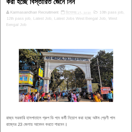
করা হচ্ছে বিস্তারিত জেনে নিন
Karmasandhan Recruitment
ডিসেম্বর ১৭, ২০২০
10th pass job
,
12th pass job
,
Latest Job
,
Latest Jobs West Bengal Job
,
West
Bengal Job
রাজ্য সরকারি হাসপাতালে গ্রুপ ডি পদে কর্মী নিয়োগ করা হচ্ছে অষ্টম শ্রেণী পাস
রাজ্যের 23 জেলায় আবেদন করতে পারবেন
।