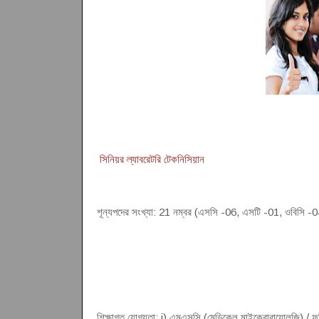
সিনিয়র ল্যাবরেটরি টেকনিসিয়ান
শূন্যপদের সংখ্যা: 21 নম্বর (এসসি -06, এসটি -01, ওবিসি 
শিক্ষাগত যোগ্যতা: i) এমএসসি (মেডিকেল মাইক্রোবায়োলজি) / ফ