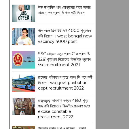
উচ্চ মাধ্যমিক পাশ যোগ্যতায় বারো হাজার
সাতশো পদ গ্রুপ সি পদে কর্মী নিয়োগ
পশ্চিমবঙ্গে শিল্প ইউনিটে 4000 শূন্যপদে
কর্মী নিয়োগ । west bengal new
vacancy 4000 post
SSC মাধ্যমে নতুন গ্রুপ C ও গ্রুপ ডি
3261শূন্যপদে নিয়োগের বিজ্ঞপ্তি প্রকাশ
ssc recruitment 2021
রাজ্যের পরিবহন দপ্তরে গ্রুপ ডি পদে কর্মী
নিয়োগ। wb govt paribahan
dept recruitment 2022
রাজ্যজুড়ে আবগারি দপ্তর 4653 শূন্য
পদে কর্মী নিয়োগের বিজ্ঞপ্তি প্রকাশ wb
excise constable
recruitment 2022
ইতিহাস কুষান বংশ ও কনিষ্ক | কুষাণ