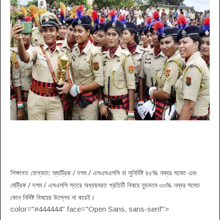
শিক্ষাগত যোগ্যতা: ম্যাট্রিক / দশম / এসএসএলসি বা সুনির্দিষ্ট ৪৫% নম্বর সমেত এবং
মেট্রিক / দশম / এসএসসি স্তরে অধ্যয়নরত প্রতিটি বিষয়ে ন্যূনতম ৩৩% নম্বর সমেত
কোন নির্দিষ্ট বিষয়ের উল্লেখ না করেই।
color="#444444" face="Open Sans, sans-serif">