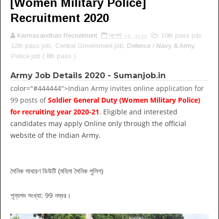
[Women Military Police]
Recruitment 2020
Karmasandhan Recruitment
আগস্ট ০৫, ২০২০
10th pass job
,
12th pass job
,
Central Government job
, Defence / Navy & Army,
Police job ( 8th pass )
Army Job Details 2020 - Sumanjob.in
color="#444444">Indian Army invites online application for
99 posts of
Soldier General Duty (Women Military Police)
for recruiting year 2020-21
.
Eligible and interested
candidates may apply Online only through the official
website of the Indian Army.
সৈনিক সাধারণ ডিউটি (মহিলা সৈনিক পুলিশ)
শূন্যপদ সংখ্যা: 99 নম্বর।