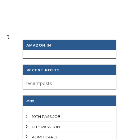
");
AMAZON.IN
RECENT POSTS
recentposts
লেবেল
10TH PASS JOB
12TH PASS JOB
ADMIT CARD