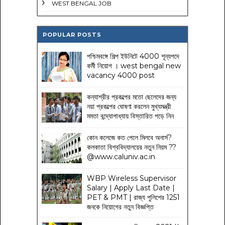
WEST BENGAL JOB
POPULAR POSTS
পশ্চিমবঙ্গে শিল্প ইউনিটে 4000 শূন্যপদে
কর্মী নিয়োগ । west bengal new
vacancy 4000 post
কন্যাশ্রীর প্রকল্পের মতো ছেলেদের জন্য
নয়া প্রকল্পের ঘোষণা করলেন মুখ্যমন্ত্রী
মমতা বন্দ্যোপাধ্যায় বিস্তারিত পড়ে নিন
কোন কলেজে কত পেলে মিলবে অনার্স?
কলকাতা বিশ্ববিদ্যালয়ের নতুন নিয়ম
??
@www.caluniv.ac.in
WBP Wireless Supervisor
Salary | Apply Last Date |
PET & PMT | রাজ্য পুলিশের 1251
জনকে নিয়োগের নতুন বিজ্ঞপ্তি