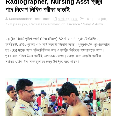
Radiographer, Nursing Asst প্রচুর
পদে নিয়োগ লিখিত পরীক্ষা ছাড়াই
Karmasandhan Recruitment
আগস্ট ১৭, ২০২০
10th pass job
,
12th pass job
,
Central Government job
, Defence / Navy & Army
কেন্দ্রীয় রিজার্ভ পুলিশ ফোর্স (সিআরপিএফ) 62 স্টাফ নার্স, ল্যাব টেকনিশিয়ান,
ফার্মাসিস্ট, রেডিওগ্রাফার এবং নার্স সহকারী নিয়োগ করছে। শূন্যপদগুলি প্রাথমিকভাবে
ছয় (06) মাসের জন্য চুক্তিভিত্তিক জম্মু ও কাশ্মীর ভিত্তিক হাসপাতালের জন্য।
পুরুষ এবং মহিলা উভয় প্রার্থীই আবেদনের যোগ্য। যোগ্য এবং আগ্রহী প্রার্থীরা
সরাসরি ওয়াক-ইন-সাক্ষাত্কারের জন্য উপস্থিত হতে পারেন।