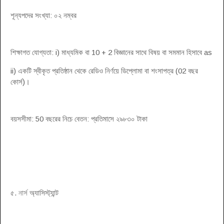
শূন্যপদের সংখ্যা: ০২ নম্বর
শিক্ষাগত যোগ্যতা: i) মাধ্যমিক বা 10 + 2 বিজ্ঞানের সাথে বিষয় বা সমমান হিসাবে as
ii) একটি স্বীকৃত প্রতিষ্ঠান থেকে রেডিও নির্ণয়ে ডিপ্লোমা বা শংসাপত্র (02 বছর
কোর্স)।
বয়সসীমা: 50 বছরের নিচে বেতন: প্রতিমাসে ২৯৮৩০ টাকা
৫.
নার্স
অ্যাসিস্ট্যান্ট