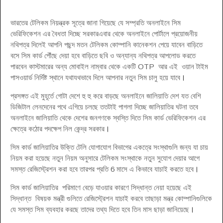
ভারতের টেলিকম নিয়ন্ত্রক সূত্রে জানা গিয়েছে যে সম্প্রতি অনলাইনে সিম
ভেরিফিকেশন এর বৈধতা দিচ্ছে সরকারএবার থেকে অনলাইনে পোর্টালে প্রয়োজনীয়
নথিপত্র দিলেই আপনি পছন্দ মতন টেলিকম কোম্পানি কানেকশন পেয়ে যাবেন বাড়িতে
বসে সিম কার্ড পৌঁছে দেয়া হবে বাড়িতে ছবি ও অন্যান্য নথিপত্র আপলোড করতে
পারবেন কাস্টমারের অন্য মোবাইল নাম্বার থেকে একটি OTP আর এই ওয়ান টাইম
পাসওয়ার্ড নির্দিষ্ট স্থানে যথাযথভাবে দিলে আপনার নতুন সিম চালু হয়ে যাবে
।
প্রসঙ্গত এই মুহূর্তে গোটা দেশে হু হু করে বাড়ছে অনলাইনে জালিয়াতি দেশ যত বেশি
ডিজিটাল লেনদেনের পথে এগিয়ে চলছে ততটাই পাগলা দিচ্ছে জালিয়াতির ঘটনা তবে
অনলাইনে জালিয়াতি থেকে দেশের জনগণকে স্বস্তি দিতে সিম কার্ড ভেরিফিকেশন এর
ক্ষেত্রে কঠোর পদক্ষেপ নিল কেন্দ্র সরকার
।
সিম কার্ড জালিয়াতির উক্তি টেলি যোগাযোগ বিভাগের একত্রে সংস্থাগুলি জন্য যা চায়
নিয়ম করা হয়েছে নতুন নিয়ম অনুসারে টেলিকম সংস্থাকে নতুন সুযোগ দেয়ার আগে
সমস্ত রেজিস্ট্রেশন করা হবে তারপর প্রতি 6 মাসে এ কিভাবে যাচাই করতে হবে
।
সিম কার্ড জালিয়াতির পরিমাণে বেড়ে যাওয়ার কারণে সিদ্ধান্ত নেয়া হয়েছে এই
সিদ্ধান্ত বিষয়ক মন্ত্রী গুলিতে রেজিস্ট্রেশন যাচাই করবে তাছাড়া মন্ত্র কোম্পানিগুলিকে
যে সমস্ত সিম ব্যবহার করছে তাদের তথ্য দিতে হবে তিন মাস ছাড়া জানিয়েছে
।