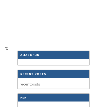
");
AMAZON.IN
RECENT POSTS
recentposts
লেবেল