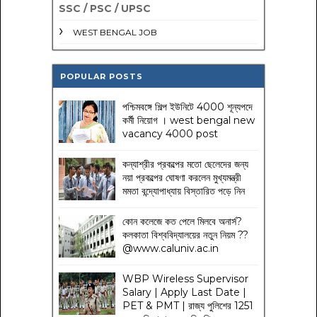
SSC / PSC / UPSC
WEST BENGAL JOB
POPULAR POSTS
পশ্চিমবঙ্গে শিল্প ইউনিটে 4000 শূন্যপদে
কর্মী নিয়োগ । west bengal new
vacancy 4000 post
কন্যাশ্রীর প্রকল্পের মতো ছেলেদের জন্য
নয়া প্রকল্পের ঘোষণা করলেন মুখ্যমন্ত্রী
মমতা বন্দ্যোপাধ্যায় বিস্তারিত পড়ে নিন
কোন কলেজে কত পেলে মিলবে অনার্স?
কলকাতা বিশ্ববিদ্যালয়ের নতুন নিয়ম
??
@www.caluniv.ac.in
WBP Wireless Supervisor
Salary | Apply Last Date |
PET & PMT | রাজ্য পুলিশের 1251