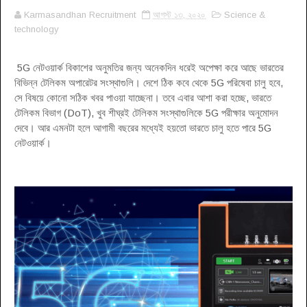
Karmasandhan Recruitment
আগস্ট ১৩, ২০২০
Science &
technology
5G নেটওয়ার্ক বিকাশের অনুমতির জন্য অনেকদিন ধরেই অপেক্ষা করে আছে ভারতের
বিভিন্ন টেলিকম অপারেটর সংস্থাগুলি। দেশে ঠিক কবে থেকে 5G পরিষেবা চালু হবে,
সে বিষয়ে কোনো সঠিক খবর পাওয়া যাচ্ছেনা। তবে এবার আশা করা হচ্ছে, ভারতে
টেলিকম বিভাগ (DoT), খুব শীঘ্রই টেলিকম সংস্থাগুলিকে 5G পরীক্ষার অনুমোদন
দেবে। আর এমনটা হলে আগামী বছরের মধ্যেই হয়তো ভারতে চালু হতে পারে 5G
নেটওয়ার্ক।