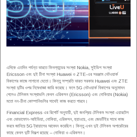
এদিকে এতদিন পর্যন্ত ভারতে ফিনল্যান্ডের সংস্থা Nokia, সুইডিশ সংস্থা
Ericsson এবং দুই চীনা সংস্থা Huawei ও ZTE-এর সরঞ্জাম নেটওয়ার্ক
বিকাশের কাজে লাগানো যেতো। কিন্তু সম্প্রতি ভারত সরকার Huawei এবং ZTE
সংস্থা দুটির ওপর নিষেধাজ্ঞা জারি করেছে। ফলে 5G নেটওয়ার্ক বিকাশের অনুমোদন
পেলেও টেলিকম সংস্থাগুলি কেবল এরিকসন (Ericsson) এবং নোকিয়ার (Nokia)
মতো নন-চীনা কোম্পানিগুলির সাথেই কাজ করতে পারবে।
Financial Express এর রিপোর্ট অনুযায়ী, দুই জনপ্রিয় টেলিকম সংস্থা এয়ারটেল
এবং ভোডাফোন-আইডিয়া, নোকিয়া, এরিকসন, হুয়াওয়ে, এবং জেডটিইর সাথে কাজ
করবে জানিয়ে 5G ট্রায়ালের আবেদন করেছিল। কিন্তু এখন দুই টেলিকম অপারেটরের
কাছে কেবল দুটি বিকল্প রয়েছে – নোকিয়া ও এরিকসন।