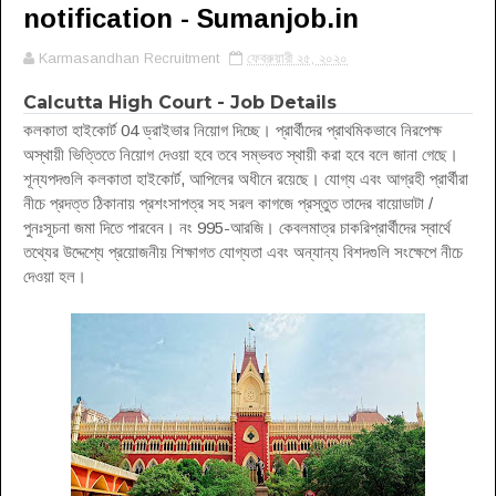
notification - Sumanjob.in
Karmasandhan Recruitment
ফেব্রুয়ারী ২৫, ২০২০
Calcutta High Court - Job Details
কলকাতা হাইকোর্ট 04 ড্রাইভার নিয়োগ দিচ্ছে। প্রার্থীদের প্রাথমিকভাবে নিরপেক্ষ
অস্থায়ী ভিত্তিতে নিয়োগ দেওয়া হবে তবে সম্ভবত স্থায়ী করা হবে বলে জানা গেছে।
শূন্যপদগুলি কলকাতা হাইকোর্ট, আপিলের অধীনে রয়েছে। যোগ্য এবং আগ্রহী প্রার্থীরা
নীচে প্রদত্ত ঠিকানায় প্রশংসাপত্র সহ সরল কাগজে প্রস্তুত তাদের বায়োডাটা /
পুনঃসূচনা জমা দিতে পারবেন। নং 995-আরজি। কেবলমাত্র চাকরিপ্রার্থীদের স্বার্থে
তথ্যের উদ্দেশ্যে প্রয়োজনীয় শিক্ষাগত যোগ্যতা এবং অন্যান্য বিশদগুলি সংক্ষেপে নীচে
দেওয়া হল।