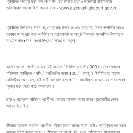
প্রার্থীদের অবহিত করা হবে পাশাপাশি এই জাতীয় তথ্যও কলকাতা হাইকোর্টের
অফিসিয়াল ওয়েবসাইটে পাওয়া যাবে - www.calcuttahighcourt.gov.in
প্রার্থীদের নির্বাচনের মানদণ্ড, যোগ্যতার মানদণ্ড এবং অন্যান্য বিশদ সম্পর্কিত আরও
তথ্যের জন্য দয়া করে অফিসিয়াল ওয়েবসাইট বা আনুষ্ঠানিকভাবে প্রকাশিত বিজ্ঞাপনের
মাধ্যমে যান (নীচে দেওয়া লিঙ্ক / পিডিএফ দেখুন)।
আবেদনের ফি: প্রার্থীদের অবশ্যই আবেদন ফি দিতে হবে रु। 300 / - (কেবলমাত্র
পশ্চিমবঙ্গ প্রার্থীদের এসসি / এসটিগুলির জন্য 100 / - টাকা)। জিপিপিওতে প্রদেয়
রেজিস্ট্রার জেনারেল, হাইকোর্ট, কলকাতার পক্ষে টানা ভারতীয় ডাক অর্ডারের মাধ্যমে ফি
প্রদান করা যেতে পারে কলকাতায়।
ছাড় ও প্রাক্তন সার্ভিসন প্রার্থীদের ক্ষেত্রে আবেদন করার জন্য প্রয়োজনীয় কোন
আবেদনই নেই।
কীভাবে আবেদন করবেন: প্রার্থীরা পরিষ্কারভাবে তাদের বায়ো ডেটা / অ্যাপ্লিকেশন সরল
কাগজে টাইপ করতে পারেন। শিক্ষাগত যোগ্যতা, বর্ণ, বয়স, অভিজ্ঞতার শংসাপত্রের