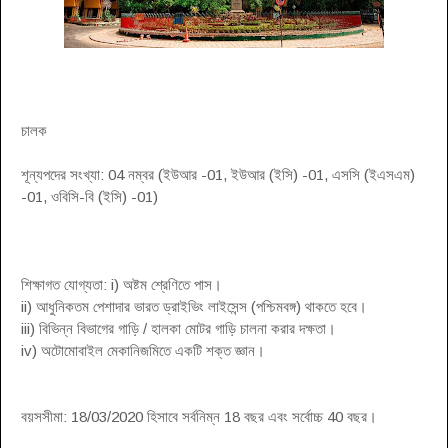
চালক
শূন্যপদের সংখ্যা: 04 নম্বর (ইউআর -01, ইউআর (ইসি) -01, এসসি (ইএসএম)
-01, ওবিসি-বি (ইসি) -01)
শিক্ষাগত যোগ্যতা: i) অষ্টম শ্রেণিতে পাস।
ii) আধুনিকতম পেশাদার ভারত ড্রাইভিং লাইসেন্স (পশ্চিমবঙ্গ) থাকতে হবে।
iii) বিভিন্ন বিভাগের গাড়ি / হালকা মোটর গাড়ি চালনা করার দক্ষতা।
iv) অটোমোবাইল মেকানিজমিতে একটি শক্ত জ্ঞান।
বয়সসীমা: 18/03/2020 হিসাবে সর্বনিম্ন 18 বছর এবং সর্বোচ্চ 40 বছর।