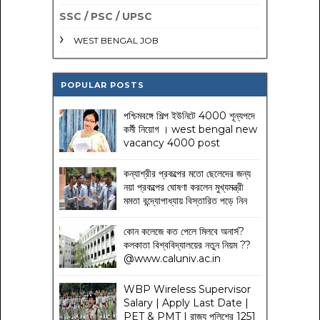
SSC / PSC / UPSC
WEST BENGAL JOB
POPULAR POSTS
পশ্চিমবঙ্গে শিল্প ইউনিটে 4000 শূন্যপদে
কর্মী নিয়োগ । west bengal new
vacancy 4000 post
কন্যাশ্রীর প্রকল্পের মতো ছেলেদের জন্য
নয়া প্রকল্পের ঘোষণা করলেন মুখ্যমন্ত্রী
মমতা বন্দ্যোপাধ্যায় বিস্তারিত পড়ে নিন
কোন কলেজে কত পেলে মিলবে অনার্স?
কলকাতা বিশ্ববিদ্যালয়ের নতুন নিয়ম
??
@www.caluniv.ac.in
WBP Wireless Supervisor
Salary | Apply Last Date |
PET & PMT | রাজ্য পুলিশের 1251