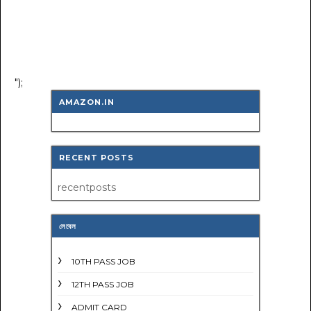
");
AMAZON.IN
RECENT POSTS
recentposts
লেবেল
10TH PASS JOB
12TH PASS JOB
ADMIT CARD