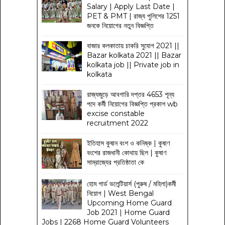
Salary | Apply Last Date |
PET & PMT | রাজ্য পুলিশের 1251
জনকে নিয়োগের নতুন বিজ্ঞপ্তি
বাজার কলকাতায় চাকরি সুযোগ 2021 ||
Bazar kolkata 2021 || Bazar
kolkata job || Private job in
kolkata
রাজ্যজুড়ে আবগারি দপ্তর 4653 শূন্য
পদে কর্মী নিয়োগের বিজ্ঞপ্তি প্রকাশ wb
excise constable
recruitment 2022
ইতিহাস কুষান বংশ ও কনিষ্ক | কুষাণ
বংশের রাজধানী কোথায় ছিল | কুষাণ
সাম্রাজ্যের প্রতিষ্ঠাতা কে
হোম গার্ড ভলেন্টিয়ার্স (পুরুষ / মহিলা)কর্মী
নিয়োগ | West Bengal
Upcoming Home Guard
Job 2021 | Home Guard
Jobs | 2268 Home Guard Volunteers