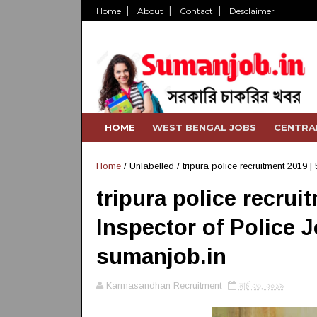
Home
About
Contact
Desclaimer
HOME
WEST BENGAL JOBS
CENTRA
Home
/ Unlabelled /
tripura police recruitment 2019 
tripura police recrui
Inspector of Police J
sumanjob.in
Karmasandhan Recruitment
মার্চ ২৩, ২০১৯