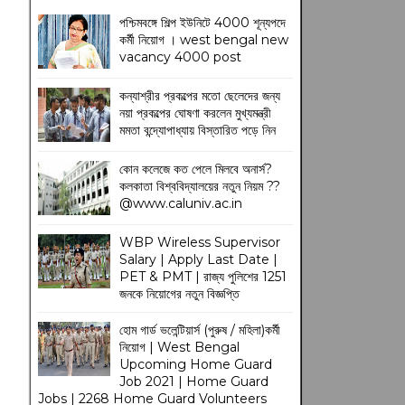
পশ্চিমবঙ্গে শিল্প ইউনিটে 4000 শূন্যপদে
কর্মী নিয়োগ । west bengal new
vacancy 4000 post
কন্যাশ্রীর প্রকল্পের মতো ছেলেদের জন্য
নয়া প্রকল্পের ঘোষণা করলেন মুখ্যমন্ত্রী
মমতা বন্দ্যোপাধ্যায় বিস্তারিত পড়ে নিন
কোন কলেজে কত পেলে মিলবে অনার্স?
কলকাতা বিশ্ববিদ্যালয়ের নতুন নিয়ম
??
@www.caluniv.ac.in
WBP Wireless Supervisor
Salary | Apply Last Date |
PET & PMT | রাজ্য পুলিশের 1251
জনকে নিয়োগের নতুন বিজ্ঞপ্তি
হোম গার্ড ভলেন্টিয়ার্স (পুরুষ / মহিলা)কর্মী
নিয়োগ | West Bengal
Upcoming Home Guard
Job 2021 | Home Guard
Jobs | 2268 Home Guard Volunteers