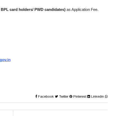
C/ BPL card holders/ PWD candidates)
as Application Fee.
gov.in
Facebook
Twitter
Pinterest
Linkedin