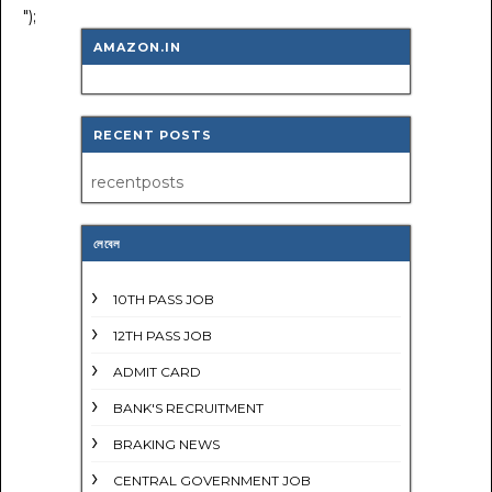
");
AMAZON.IN
RECENT POSTS
recentposts
লেবেল
10TH PASS JOB
12TH PASS JOB
ADMIT CARD
BANK'S RECRUITMENT
BRAKING NEWS
CENTRAL GOVERNMENT JOB