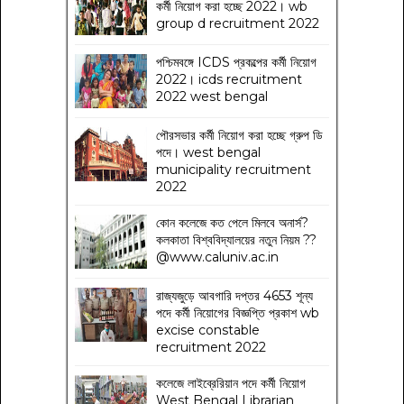
কর্মী নিয়োগ করা হচ্ছে 2022। wb
group d recruitment 2022
পশ্চিমবঙ্গে ICDS প্রকল্পের কর্মী নিয়োগ
2022। icds recruitment
2022 west bengal
পৌরসভার কর্মী নিয়োগ করা হচ্ছে গ্রুপ ডি
পদে। west bengal
municipality recruitment
2022
কোন কলেজে কত পেলে মিলবে অনার্স?
কলকাতা বিশ্ববিদ্যালয়ের নতুন নিয়ম
??
@www.caluniv.ac.in
রাজ্যজুড়ে আবগারি দপ্তর 4653 শূন্য
পদে কর্মী নিয়োগের বিজ্ঞপ্তি প্রকাশ wb
excise constable
recruitment 2022
কলেজে লাইব্রেরিয়ান পদে কর্মী নিয়োগ
West Bengal Librarian