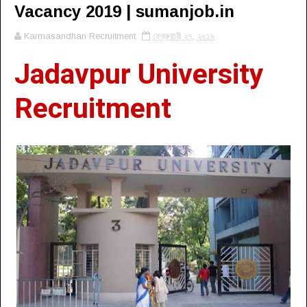
Vacancy 2019 | sumanjob.in
Karmasandhan Recruitment
ফেব্রুয়ারী ২৭, ২০১৯
Jadavpur University
Recruitment