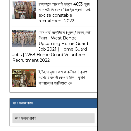
রাজ্যজুড়ে আবগারি দপ্তর 4653 শূন্য
পদে কর্মী নিয়োগের বিজ্ঞপ্তি প্রকাশ wb
excise constable
recruitment 2022
হোম গার্ড ভলেন্টিয়ার্স (পুরুষ / মহিলা)কর্মী
নিয়োগ | West Bengal
Upcoming Home Guard
Job 2021 | Home Guard
Jobs | 2268 Home Guard Volunteers
Recruitment 2022
ইতিহাস কুষান বংশ ও কনিষ্ক | কুষাণ
বংশের রাজধানী কোথায় ছিল | কুষাণ
সাম্রাজ্যের প্রতিষ্ঠাতা কে
ব্লগ সংরক্ষাণাগার