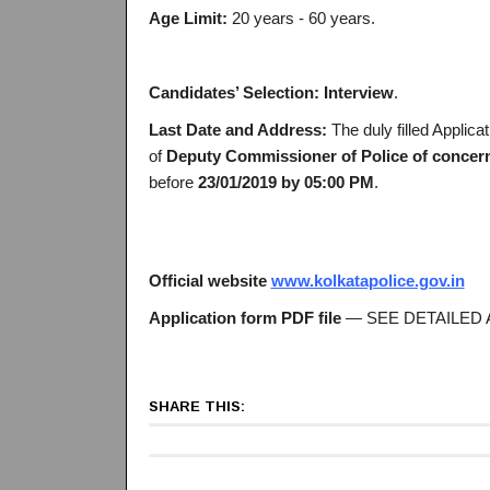
Age Limit:
20 years - 60 years.
Candidates’ Selection:
Interview
.
Last Date and Address:
The duly filled Applica
of
Deputy Commissioner of Police of concerned
before
23/01/2019 by 05:00 PM
.
Official website
www.kolkatapolice.gov.in
Application form PDF file
— SEE DETAILED 
SHARE THIS: