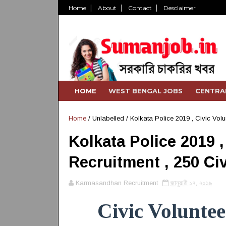
Home
About
Contact
Desclaimer
HOME
WEST BENGAL JOBS
CENTRA
Home
/ Unlabelled /
Kolkata Police 2019 , Civic Volu
Kolkata Police 2019 ,
Recruitment , 250 Ci
Karmasandhan Recruitment
জানুয়ারী ১৭, ২০১৯
Civic Volunte