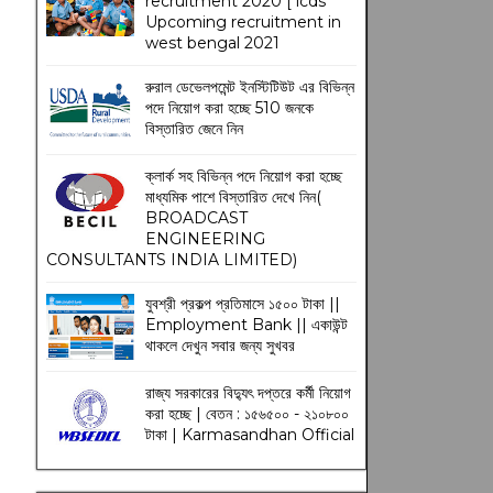
recruitment 2020 [ icds
Upcoming recruitment in
west bengal 2021
রুরাল ডেভেলপমেন্ট ইনস্টিটিউট এর বিভিন্ন
পদে নিয়োগ করা হচ্ছে 510 জনকে
বিস্তারিত জেনে নিন
ক্লার্ক সহ বিভিন্ন পদে নিয়োগ করা হচ্ছে
মাধ্যমিক পাশে বিস্তারিত দেখে নিন(
BROADCAST
ENGINEERING
CONSULTANTS INDIA LIMITED)
যুবশ্রী প্রকল্প প্রতিমাসে ১৫০০ টাকা ||
Employment Bank || একাউন্ট
থাকলে দেখুন সবার জন্য সুখবর
রাজ্য সরকারের বিদ্যুৎ দপ্তরে কর্মী নিয়োগ
করা হচ্ছে | বেতন : ১৫৬৫০০ - ২১০৮০০
টাকা | Karmasandhan Official