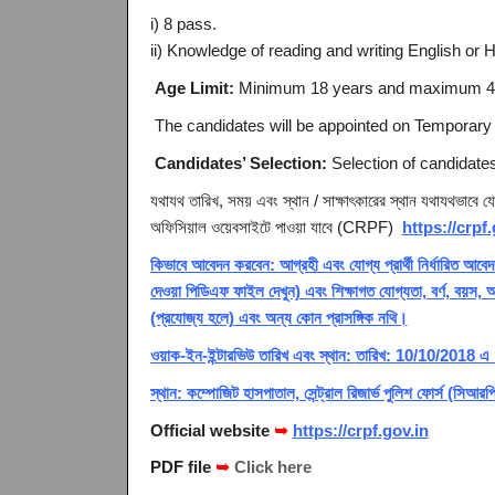
i) 8 pass.
ii) Knowledge of reading and writing English or H
Age Limit:
Minimum 18 years and maximum 40 
The candidates will be appointed on Temporary b
Candidates’ Selection:
Selection of candidates
যথাযথ তারিখ, সময় এবং স্থান / সাক্ষাৎকারের স্থান যথাযথভাবে যোগ্
অফিসিয়াল ওয়েবসাইটে পাওয়া যাবে (CRPF)
https://crpf.
কিভাবে আবেদন করবেন: আগ্রহী এবং যোগ্য প্রার্থী নির্ধারিত আবেদন
দেওয়া পিডিএফ ফাইল দেখুন) এবং শিক্ষাগত যোগ্যতা, বর্ণ, বয়স, 
(প্রযোজ্য হলে) এবং অন্য কোন প্রাসঙ্গিক নথি।
ওয়াক-ইন-ইন্টারভিউ তারিখ এবং স্থান:
তারিখ: 10/10/2018 এ
স্থান: কম্পোজিট হাসপাতাল, সেন্ট্রাল রিজার্ভ পুলিশ ফোর্স (সিআর
Official website
➥
https://crpf.gov.in
PDF file
➥
Click here