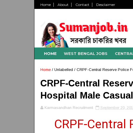
Home
About
Contact
Desclaimer
HOME
WEST BENGAL JOBS
CENTRA
Home
/ Unlabelled /
CRPF-Central Reserve Police F
CRPF-Central Reserv
Hospital Male Casua
Karmasandhan Recruitment
September 20, 201
CRPF-Central 