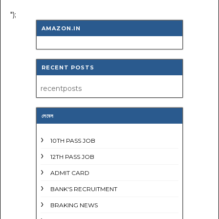
");
AMAZON.IN
RECENT POSTS
recentposts
লেবেল
10TH PASS JOB
12TH PASS JOB
ADMIT CARD
BANK'S RECRUITMENT
BRAKING NEWS