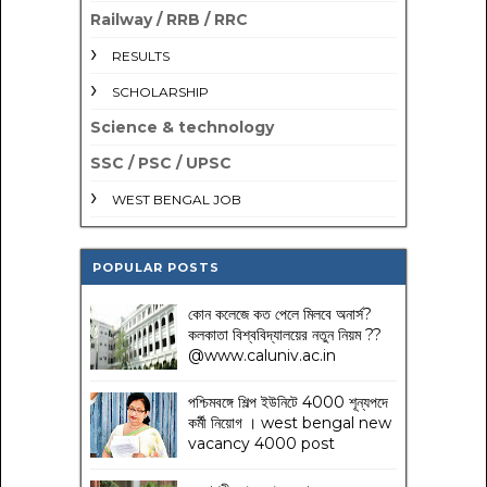
Railway / RRB / RRC
RESULTS
SCHOLARSHIP
Science & technology
SSC / PSC / UPSC
WEST BENGAL JOB
POPULAR POSTS
কোন কলেজে কত পেলে মিলবে অনার্স?
কলকাতা বিশ্ববিদ্যালয়ের নতুন নিয়ম
??
@www.caluniv.ac.in
পশ্চিমবঙ্গে শিল্প ইউনিটে 4000 শূন্যপদে
কর্মী নিয়োগ । west bengal new
vacancy 4000 post