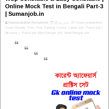
Online Mock Test in Bengali Part-3
| Sumanjob.in
Karmasandhan Recruitment
মার্চ ২৯, ২০২১
Exam preparation
,
Exam Results
,
Free
,
Free Training Course
,
Latest Job
,
Police job (
8th pass )
,
Police job West Bengal Job
,
West Bengal Job