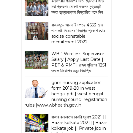
কন্যাশ্রীর প্রকল্পের মতো ছেলেদের জন্য
নয়া প্রকল্পের ঘোষণা করলেন মুখ্যমন্ত্রী
মমতা বন্দ্যোপাধ্যায় বিস্তারিত পড়ে নিন
রাজ্যজুড়ে আবগারি দপ্তর 4653 শূন্য
পদে কর্মী নিয়োগের বিজ্ঞপ্তি প্রকাশ wb
excise constable
recruitment 2022
WBP Wireless Supervisor
Salary | Apply Last Date |
PET & PMT | রাজ্য পুলিশের 1251
জনকে নিয়োগের নতুন বিজ্ঞপ্তি
gnm nursing application
form 2019-20 in west
bengal pdf | west bengal
nursing council registration
rules |www.wbhealth.gov.in
বাজার কলকাতায় চাকরি সুযোগ 2021 ||
Bazar kolkata 2021 || Bazar
kolkata job || Private job in