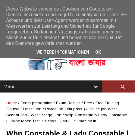
Diese Website verwendet Cookies von Google, um
Dienste anzubieten und Zugriffe zu analysieren. Deine IP-
Adresse und dein User-Agent werden zusammen mit
Messwerten zur Leistung und Sicherheit für Google
freigegeben. So können Nutzungsstatistiken generiert,
Missbrauchsfälle erkannt und behoben und die Qualität
des Dienstes gewährleistet werden.
WEITERE INFORMATIONEN
OK
Home
/
Exam preparation
/
Exam Results
/
Free
/
Free Training
Course
/
Latest Job
/
Police job ( 8th pass )
/
Police job West
Bengal Job
/
West Bengal Job
/
Wbp Constable & Lady Constable
| Online Mock Test in Bengali Part-3 | Sumanjob.in
Wbp Constable & Lady Constable |