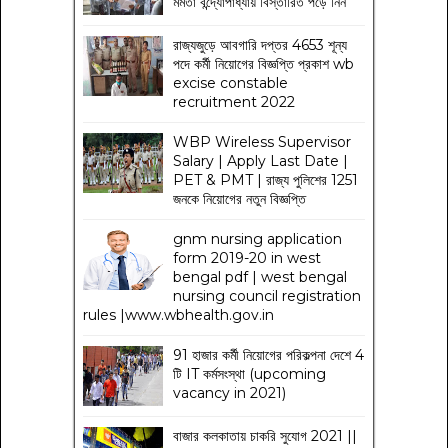
মমতা বন্দ্যোপাধ্যায় বিস্তারিত পড়ে নিন
রাজ্যজুড়ে আবগারি দপ্তর 4653 শূন্য
পদে কর্মী নিয়োগের বিজ্ঞপ্তি প্রকাশ wb
excise constable
recruitment 2022
WBP Wireless Supervisor
Salary | Apply Last Date |
PET & PMT | রাজ্য পুলিশের 1251
জনকে নিয়োগের নতুন বিজ্ঞপ্তি
gnm nursing application
form 2019-20 in west
bengal pdf | west bengal
nursing council registration
rules |www.wbhealth.gov.in
91 হাজার কর্মী নিয়োগের পরিকল্পনা দেশে 4
টি IT কর্মসংস্থা (upcoming
vacancy in 2021)
বাজার কলকাতায় চাকরি সুযোগ 2021 ||