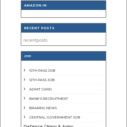
AMAZON.IN
RECENT POSTS
recentposts
লেবেল
10TH PASS JOB
12TH PASS JOB
ADMIT CARD
BANK'S RECRUITMENT
BRAKING NEWS
CENTRAL GOVERNMENT JOB
Defence / Navy & Army