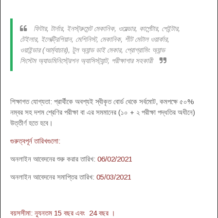
ফিটার, টার্নার, ইনস্ট্রুমেন্ট মেকানিক, ওয়েল্ডার, কার্পেন্টার, পেইন্টার,
টেইলার, ইলেক্ট্রিশিয়ান, মেশিনিস্ট, মেকানিক, শীট মেটাল ওয়ার্কার,
ওয়াইন্ডার (আর্ম্যাচার), টুল অ্যান্ড ডাই মেকার, প্রোগ্রামিং অ্যান্ড
সিস্টেম অ্যাডমিনিস্ট্রেশন অ্যাসিস্ট্যান্ট, পরীক্ষাগার সহকারী
শিক্ষাগত যোগ্যতা: প্রার্থীকে অবশ্যই স্বীকৃত বোর্ড থেকে সর্বমোট, কমপক্ষে ৫০%
নম্বর সহ দশম শ্রেণির পরীক্ষা বা এর সমমানের (১০ + ২ পরীক্ষা পদ্ধতির অধীনে)
উত্তীর্ণ হতে হবে।
গুরুত্বপূর্ন তারিখগুলো:
অনলাইন আবেদনের শুরু করার তারিখ:
06/02/2021
অনলাইন আবেদনের সমাপ্তির তারিখ:
05/03/2021
বয়সসীমা: ন্যূনতম 15 বছর এবং 24 বছর ।