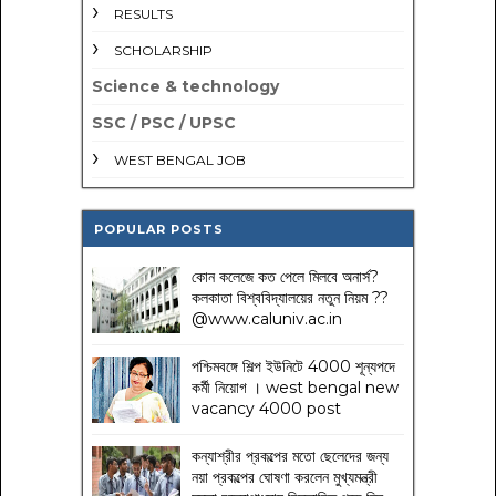
RESULTS
SCHOLARSHIP
Science & technology
SSC / PSC / UPSC
WEST BENGAL JOB
POPULAR POSTS
কোন কলেজে কত পেলে মিলবে অনার্স?
কলকাতা বিশ্ববিদ্যালয়ের নতুন নিয়ম
??
@www.caluniv.ac.in
পশ্চিমবঙ্গে শিল্প ইউনিটে 4000 শূন্যপদে
কর্মী নিয়োগ । west bengal new
vacancy 4000 post
কন্যাশ্রীর প্রকল্পের মতো ছেলেদের জন্য
নয়া প্রকল্পের ঘোষণা করলেন মুখ্যমন্ত্রী