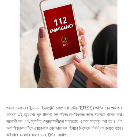
ভারত সরকারের ইন্ডিয়ান ইমার্জেন্সি রেসপন্স সিস্টেম (ERSS) অভিযানের আওতায়
বানানো এই অ্যাপের মূল উদ্দেশ্য হল দরিদ্র নাগরিকদের দ্রুত সহায়তা প্রদান করা।
সরকারী দল এবং স্থানীয় স্বেচ্ছাসেবীদের সহায়তায় এখানে সাহায্য করা হয়। এই
অ্যাপ্লিকেশনটিতে লোকেরাও স্বেচ্ছাসেবক হিসাবে নিজেকে নিবন্ধিত করতে পারে।
এইভাবে ব্যবহার করুন ১১২ ইন্ডিয়া অ্যাপ।