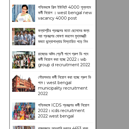
পশ্চিমবঙ্গে শিল্প ইউনিটে 4000 শূন্যপদে
কর্মী নিয়োগ । west bengal new
vacancy 4000 post
কন্যাশ্রীর প্রকল্পের মতো ছেলেদের জন্য
নয়া প্রকল্পের ঘোষণা করলেন মুখ্যমন্ত্রী
মমতা বন্দ্যোপাধ্যায় বিস্তারিত পড়ে নিন
রাজ্যের অষ্টম শ্রেণী পাশে গ্রুপ ডি পদে
কর্মী নিয়োগ করা হচ্ছে 2022। wb
group d recruitment 2022
পৌরসভার কর্মী নিয়োগ করা হচ্ছে গ্রুপ ডি
পদে। west bengal
municipality recruitment
2022
পশ্চিমবঙ্গে ICDS প্রকল্পের কর্মী নিয়োগ
2022। icds recruitment
2022 west bengal
রাজ্যজুড়ে আবগারি দপ্তর 4653 শূন্য