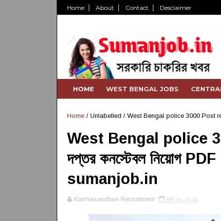
Home
About
Contact
Desclaimer
HOME
WEST BENGAL JOBS
CENTRA
Home
/ Unlabelled /
West Bengal police 3000 Post recr
West Bengal police 30
দপ্তর কনস্টেবল নিয়োগ P
sumanjob.in
Karmasandhan Recruitment
মার্চ ০৯, ২০১৯