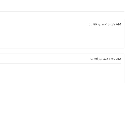
১০ মার্চ, ২০১৯ এ ১০:১৯ AM
১০ মার্চ, ২০১৯ এ ৮:৫১ PM