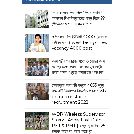
কোন কলেজে কত পেলে মিলবে অনার্স?
কলকাতা বিশ্ববিদ্যালয়ের নতুন নিয়ম
??
@www.caluniv.ac.in
পশ্চিমবঙ্গে শিল্প ইউনিটে 4000 শূন্যপদে
কর্মী নিয়োগ । west bengal new
vacancy 4000 post
কন্যাশ্রীর প্রকল্পের মতো ছেলেদের জন্য
নয়া প্রকল্পের ঘোষণা করলেন মুখ্যমন্ত্রী
মমতা বন্দ্যোপাধ্যায় বিস্তারিত পড়ে নিন
রাজ্যজুড়ে আবগারি দপ্তর 4653 শূন্য
পদে কর্মী নিয়োগের বিজ্ঞপ্তি প্রকাশ wb
excise constable
recruitment 2022
WBP Wireless Supervisor
Salary | Apply Last Date |
PET & PMT | রাজ্য পুলিশের 1251
জনকে নিয়োগের নতুন বিজ্ঞপ্তি