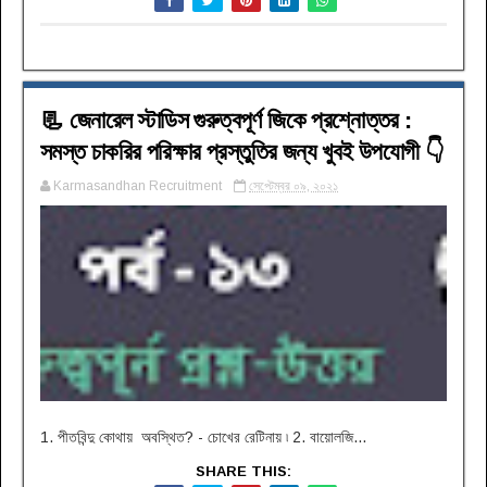
📃 জেনারেল স্টাডিস গুরুত্বপূর্ণ জিকে প্রশ্নোত্তর :
সমস্ত চাকরির পরিক্ষার প্রস্তুতির জন্য খুবই উপযোগী 👇
Karmasandhan Recruitment
সেপ্টেম্বর ০৯, ২০২১
1. পীতবিন্দু কোথায় অবস্থিত? - চোখের রেটিনায় ৷ 2. বায়োলজি...
SHARE THIS: