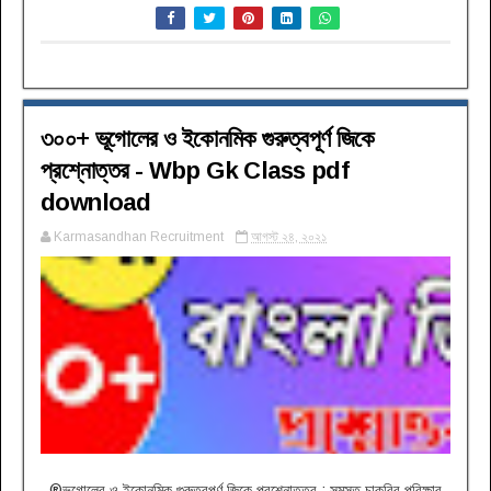
৩০০+ ভূগোলের ও ইকোনমিক গুরুত্বপূর্ণ জিকে
প্রশ্নোত্তর - Wbp Gk Class pdf
download
Karmasandhan Recruitment
আগস্ট ২৪, ২০২১
®ভূগোলের ও ইকোনমিক গুরুত্বপূর্ণ জিকে প্রশ্নোত্তর : সমস্ত চাকরির পরিক্ষার