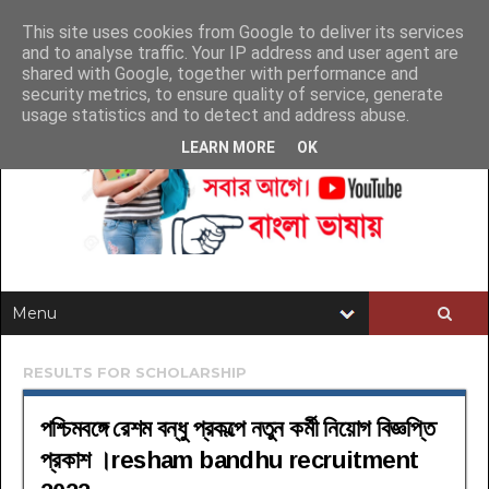
This site uses cookies from Google to deliver its services
and to analyse traffic. Your IP address and user agent are
shared with Google, together with performance and
security metrics, to ensure quality of service, generate
usage statistics and to detect and address abuse.
LEARN MORE
OK
RESULTS FOR
SCHOLARSHIP
পশ্চিমবঙ্গে রেশম বন্ধু প্রকল্পে নতুন কর্মী নিয়োগ বিজ্ঞপ্তি
প্রকাশ ।resham bandhu recruitment