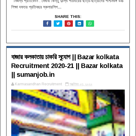
নিজস্ব প্রতিবেদন : মেধাবী কিন্তু দুঃস্থ পরিবারের ছাত্র-ছাত্রীদের পশ্চিমবঙ্গ উচ্চ
শিক্ষা দফতর প্রতিবছর স্কলারশিপ...
SHARE THIS:
বাজার কলকাতায় চাকরি সুযোগ || Bazar kolkata
Recruitment 2020-21 || Bazar kolkata
|| sumanjob.in
Karmasandhan Recruitment
অক্টোবর ০৩, ২০২০